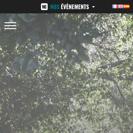
NÎMES URBAN TRAIL
24H ST-PIERRE
15 FÉVRIER 2026
13-14 JUIN 2026
BEZIERS URBAN TRAIL
LA VENI VICI
11 OCTOBRE 2026
7 NOVEMBRE 2026