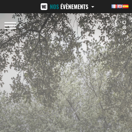
NÎMES URBAN TRAIL
24H ST-PIERRE
15 FÉVRIER 2026
13-14 JUIN 2026
BEZIERS URBAN TRAIL
LA VENI VICI
11 OCTOBRE 2026
7 NOVEMBRE 2026