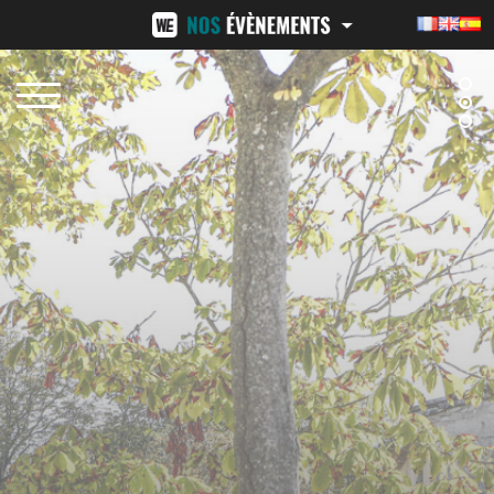
NÎMES URBAN TRAIL
24H ST-PIERRE
15 FÉVRIER 2026
13-14 JUIN 2026
BEZIERS URBAN TRAIL
LA VENI VICI
11 OCTOBRE 2026
7 NOVEMBRE 2026