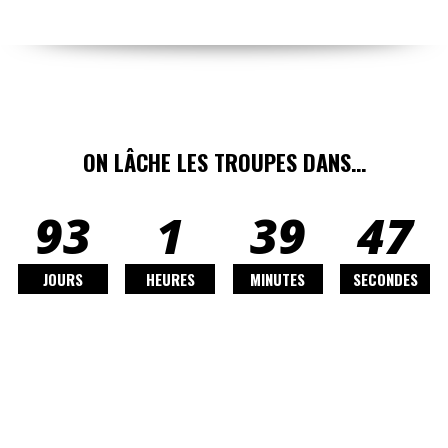
ON LÂCHE LES TROUPES DANS…
93
1
39
45
JOURS
HEURES
MINUTES
SECONDES