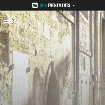
NÎMES URBAN TRAIL
24H ST-PIERRE
15 FÉVRIER 2026
13-14 JUIN 2026
BEZIERS URBAN TRAIL
LA VENI VICI
11 OCTOBRE 2026
7 NOVEMBRE 2026