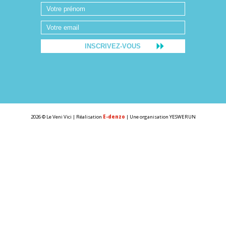
2026 © Le Veni Vici | Réalisation
E-denzo
| Une organisation YESWERUN