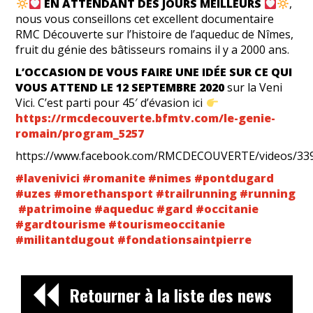
EN ATTENDANT DES JOURS MEILLEURS
,
nous vous conseillons cet excellent documentaire
RMC Découverte sur l’histoire de l’aqueduc de Nîmes,
fruit du génie des bâtisseurs romains il y a 2000 ans.
L’OCCASION DE VOUS FAIRE UNE IDÉE SUR CE QUI
VOUS ATTEND LE 12 SEPTEMBRE 2020
sur la Veni
Vici. C’est parti pour 45′ d’évasion ici
https://rmcdecouverte.bfmtv.com/le-genie-
romain/program_5257
https://www.facebook.com/RMCDECOUVERTE/videos/33
#
lavenivici
#
romanite
#
nimes
#
pontdugard
#
uzes
#
morethansport
#
trailrunning
#
running
#
patrimoine
#
aqueduc
#
gard
#
occitanie
#
gardtourisme
#
tourismeoccitanie
#
militantdugout
#
fondationsaintpierre
Retourner à la liste des news