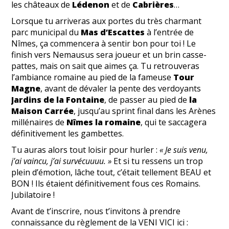
les châteaux de
Lédenon
et de
Cabrières
…
Lorsque tu arriveras aux portes du très charmant
parc municipal du
Mas d’Escattes
à l’entrée de
Nîmes, ça commencera à sentir bon pour toi ! Le
finish vers Nemausus sera joueur et un brin casse-
pattes, mais on sait que aimes ça. Tu retrouveras
l’ambiance romaine au pied de la fameuse
Tour
Magne
, avant de dévaler la pente des verdoyants
Jardins de la Fontaine
, de passer au pied de
la
Maison Carrée
, jusqu’au sprint final dans les Arènes
millénaires de
Nîmes la romaine
, qui te saccagera
définitivement les gambettes.
Tu auras alors tout loisir pour hurler :
« Je suis venu,
j’ai vaincu, j’ai survécuuuu. »
Et si tu ressens un trop
plein d’émotion, lâche tout, c’était tellement BEAU et
BON ! Ils étaient définitivement fous ces Romains.
Jubilatoire !
Avant de t’inscrire, nous t’invitons à prendre
connaissance du règlement de la VENI VICI ici :