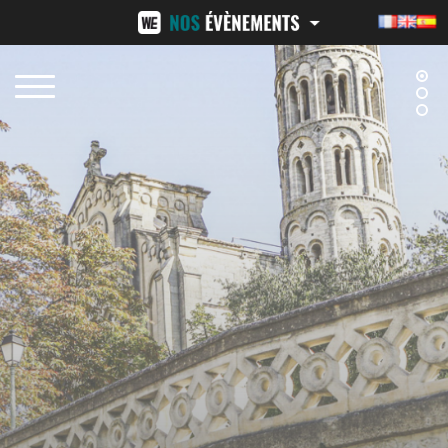
NÎMES URBAN TRAIL
24H ST-PIERRE
15 FÉVRIER 2026
13-14 JUIN 2026
BEZIERS URBAN TRAIL
LA VENI VICI
11 OCTOBRE 2026
7 NOVEMBRE 2026